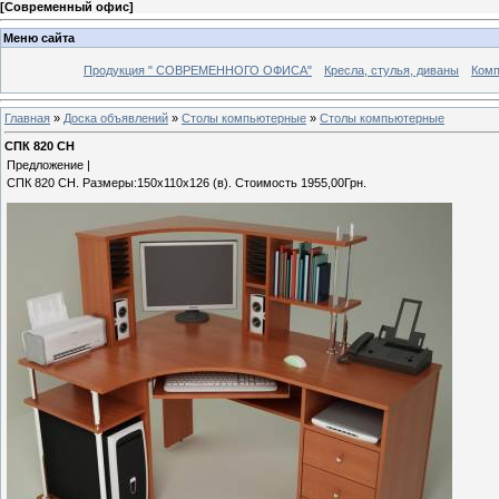
[
Современный офис
]
Меню сайта
Продукция " СОВРЕМЕННОГО ОФИСА"
Кресла, стулья, диваны
Комп
Главная
»
Доска объявлений
»
Столы компьютерные
»
Столы компьютерные
СПК 820 СН
Предложение |
СПК 820 СН. Размеры:150х110х126 (в). Стоимость 1955,00Грн.