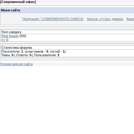
[
Современный офис
]
Меню сайта
Продукция " СОВРЕМЕННОГО ОФИСА"
Кресла, стулья, диваны
Комп
Test category
Test forum
(
0
/
0
)
»»
(
)
Статистика форума
Посетители:
1
(участников -
0
, гостей -
1
)
Темы:
0
| Ответы:
0
| Пользователи:
3
Полная версия сайта