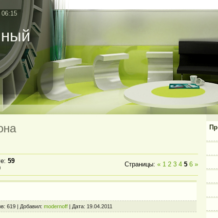
 06:15
нный
она
Пр
ге
:
59
Страницы
:
«
1
2
3
4
5
6
»
0
ы
в:
619
|
Добавил:
modernoff
|
Дата:
19.04.2011