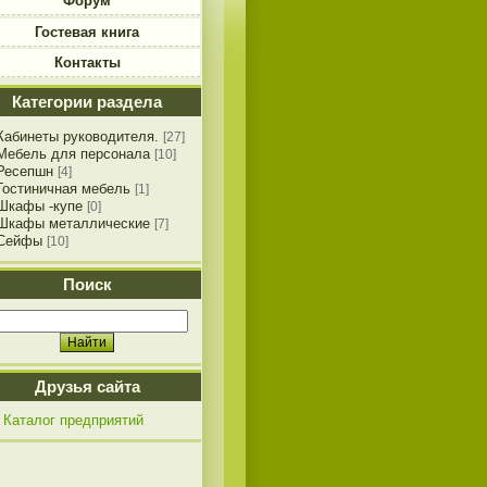
Форум
Гостевая книга
Контакты
Категории раздела
Кабинеты руководителя.
[27]
Мебель для персонала
[10]
Ресепшн
[4]
Гостиничная мебель
[1]
Шкафы -купе
[0]
Шкафы металлические
[7]
Сейфы
[10]
Поиск
Друзья сайта
Каталог предприятий