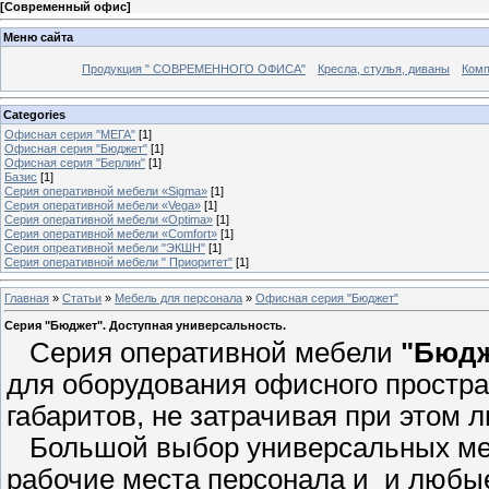
[
Современный офис
]
Меню сайта
Продукция " СОВРЕМЕННОГО ОФИСА"
Кресла, стулья, диваны
Комп
Categories
Офисная серия "МЕГА"
[1]
Офисная серия "Бюджет"
[1]
Офисная серия "Берлин"
[1]
Базис
[1]
Серия оперативной мебели «Sigma»
[1]
Серия оперативной мебели «Vega»
[1]
Серия оперативной мебели «Optima»
[1]
Серия оперативной мебели «Comfort»
[1]
Серия опреативной мебели "ЭКШН"
[1]
Серия оперативной мебели " Приоритет"
[1]
Главная
»
Статьи
»
Мебель для персонала
»
Офисная серия "Бюджет"
Серия "Бюджет". Доступная универсальность.
Серия оперативной мебели
"Бюдж
для оборудования офисного простра
габаритов, не затрачивая при этом 
Большой выбор универсальных меб
рабочие места персонала и и любы