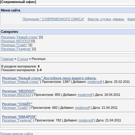
[
Современный офис
]
Меню сайта
Продукция " СОВРЕМЕННОГО ОФИСА"
Кресла, стулья, диваны
Комп
Categories
Ресепшн "Новый стиль"
[1]
Ресепшн НЕОПОЛ
[1]
Ресепшн "Снайт"
[1]
Ресепшн "Гуадрум"
[1]
Главная
»
Статьи
» Ресепшн
В разделе материалов
:
4
Показано материалов
:
1-4
Ресепшн "Новый стиль" Достойное лицо вашего офиса.
Ресепшн "Новый стиль"
|
Просмотров:
1387
|
Добавил:
modernoff
|
Дата:
25.02.2011
Ресепшн "НЕОПОЛ"
Ресепшн НЕОПОЛ
|
Просмотров:
855
|
Добавил:
modernoff
|
Дата:
18.04.2011
Ресепшн "СНАЙТ"
Ресепшн "Снайт"
|
Просмотров:
682
|
Добавил:
modernoff
|
Дата:
21.04.2011
Ресепшн "КВАДРУМ"
Ресепшн "Гуадрум"
|
Просмотров:
782
|
Добавил:
modernoff
|
Дата:
21.04.2011
Полная версия сайта