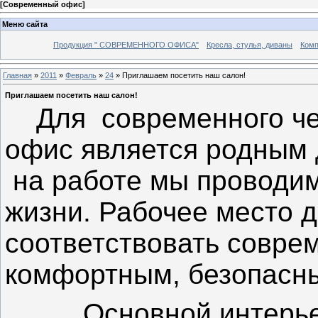
[
Современный офис
]
Меню сайта
Продукция " СОВРЕМЕННОГО ОФИСА"
Кресла, стулья, диваны
Комп
Главная
»
2011
»
Февраль
»
24
» Приглашаем посетить наш салон!
Приглашаем посетить наш салон!
Для
современного че
офис является родным 
на работе мы проводи
жизни. Рабочее место 
соответствовать совре
комфортным, безопасны
Основной интерь