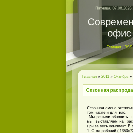
Пятница, 07.08.2026,
Совреме
офис
Главная
|
RSS
Главная
»
2011
»
Октябрь
»
Сезонная распрода
Сезонная смена экспози
том числе и для нас.
Мы решили обновить не
мы выставляем на расп
Г
рн за весь комплект. В
1. Стол рабочий ( 1350х7