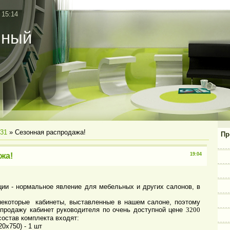
 15:14
нный
31
» Сезонная распродажа!
Пр
жа!
19:04
ции - нормальное явление для мебельных и других салонов, в
которые кабинеты, выставленные в нашем салоне, поэтому
родажу кабинет руководителя по очень доступной цене
3200
 состав комплекта входят:
20х750) - 1 шт