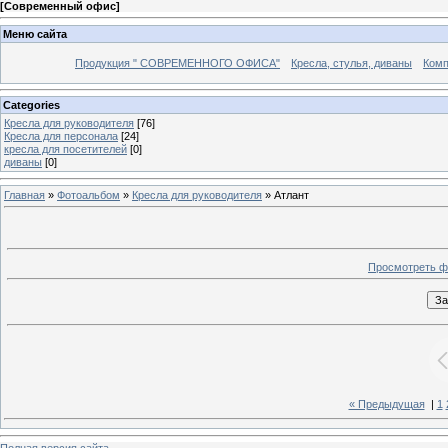
[
Современный офис
]
Меню сайта
Продукция " СОВРЕМЕННОГО ОФИСА"
Кресла, стулья, диваны
Комп
Categories
Кресла для руководителя
[76]
Кресла для персонала
[24]
кресла для посетителей
[0]
диваны
[0]
Главная
»
Фотоальбом
»
Кресла для руководителя
» Атлант
Просмотреть ф
« Предыдущая
|
1
Полная версия сайта