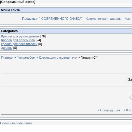
[
Современный офис
]
Меню сайта
Продукция " СОВРЕМЕННОГО ОФИСА"
Кресла, стулья, диваны
Комп
Categories
Кресла для руководителя
[76]
Кресла для персонала
[24]
кресла для посетителей
[0]
диваны
[0]
Главная
»
Фотоальбом
»
Кресла для руководителя
» Галакси СФ
« Предыдущая
|
7
8
9
Полная версия сайта