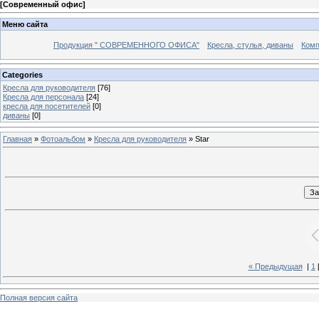
[
Современный офис
]
Меню сайта
Продукция " СОВРЕМЕННОГО ОФИСА"
Кресла, стулья, диваны
Комп
Categories
Кресла для руководителя
[76]
Кресла для персонала
[24]
кресла для посетителей
[0]
диваны
[0]
Главная
»
Фотоальбом
»
Кресла для руководителя
» Star
« Предыдущая
|
1
Полная версия сайта