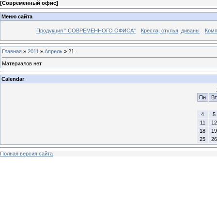
[
Современный офис
]
Меню сайта
Продукция " СОВРЕМЕННОГО ОФИСА"
Кресла, стулья, диваны
Комп
Главная
»
2011
»
Апрель
»
21
Материалов нет
Calendar
Пн
Вт
4
5
11
12
18
19
25
26
Полная версия сайта