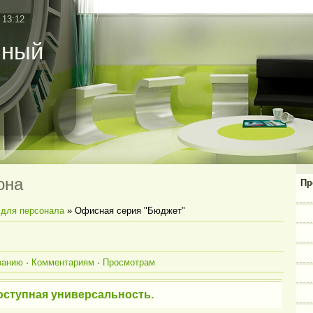
 13:12
нный
она
Пр
для персонала
» Офисная серия "Бюджет"
ванию
·
Комментариям
·
Просмотрам
оступная универсальность.