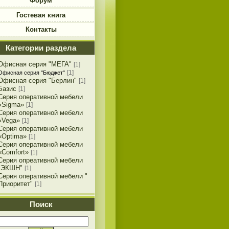
Форум
Гостевая книга
Контакты
Категории раздела
Офисная серия "МЕГА"
[1]
[1]
Офисная серия "Бюджет"
Офисная серия "Берлин"
[1]
Базис
[1]
Серия оперативной мебели
«Sigma»
[1]
Серия оперативной мебели
«Vega»
[1]
Серия оперативной мебели
«Optima»
[1]
Серия оперативной мебели
«Comfort»
[1]
Серия опреативной мебели
"ЭКШН"
[1]
Серия оперативной мебели "
Приоритет"
[1]
Поиск